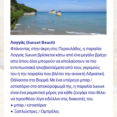
Λογγάς (Sunset Beach)
Φτάνοντας στην άκρη στις Περουλάδες, η παραλία
Λογγας Sunset βρίσκεται κάτω από ένα μεγάλο βράχο
απο όπου όλοι μπορούν να απολαύσουν τα πιο
εντυπωσιακά ηλιοβασιλέματα από τους γκρεμούς
του ή την παραλία που βλέπει την ανοικτή Αδριατική
Θάλασσα στο Βορρά. Με ένα υπέροχο μπαρ /
εστιατόριο στο αποκορύφωμά της, η παραλία Sunset
είναι ένα ρομαντικό μέρος για κάθε ζευγάρι που θέλει
να προσθέσει λίγο ειδύλλιο στις διακοπές του.
• μπαρ / εστιατόρια
• Ξαπλώστρες / Ομπρέλες