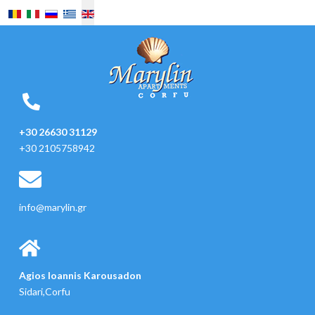
Select your language
+30 26630 31129
+30 2105758942
info@marylin.gr
Agios Ioannis Karousadon
Sidari,Corfu