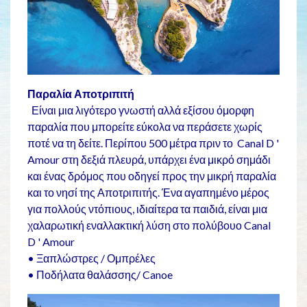
Παραλία Αποτριπιτή
Είναι μια λιγότερο γνωστή αλλά εξίσου όμορφη
παραλία που μπορείτε εύκολα να περάσετε χωρίς
ποτέ να τη δείτε. Περίπου 500 μέτρα πριν το Canal D '
Amour στη δεξιά πλευρά, υπάρχει ένα μικρό σημάδι
και ένας δρόμος που οδηγεί προς την μικρή παραλία
και το νησί της Αποτριπιτής. Ένα αγαπημένο μέρος
για πολλούς ντόπιους, ιδιαίτερα τα παιδιά, είναι μια
χαλαρωτική εναλλακτική λύση στο πολύβουο Canal
D ' Amour
• Ξαπλώστρες / Ομπρέλες
• Ποδήλατα θαλάσσης/ Canoe