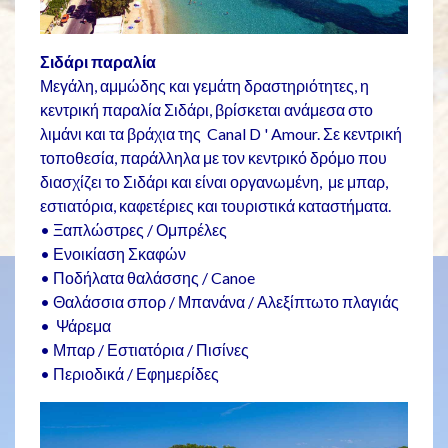
Σιδάρι παραλία
Μεγάλη, αμμώδης και γεμάτη δραστηριότητες, η
κεντρική παραλία Σιδάρι, βρίσκεται ανάμεσα στο
λιμάνι και τα βράχια της Canal D ' Amour. Σε κεντρική
τοποθεσία, παράλληλα με τον κεντρικό δρόμο που
διασχίζει το Σιδάρι και είναι οργανωμένη, με μπαρ,
εστιατόρια, καφετέριες και τουριστικά καταστήματα.
• Ξαπλώστρες / Ομπρέλες
• Ενοικίαση Σκαφών
• Ποδήλατα θαλάσσης / Canoe
• Θαλάσσια σπορ / Μπανάνα / Αλεξίπτωτο πλαγιάς
• Ψάρεμα
• Μπαρ / Εστιατόρια / Πισίνες
• Περιοδικά / Εφημερίδες