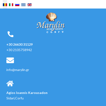
Selectați limba dvs
+30 26630 31129
+30 2105758942
info@marylin.gr
Agios Ioannis Karousadon
Sidari,Corfu