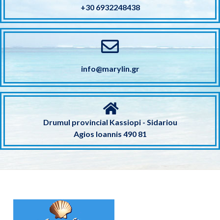
+30 6932248438
info@marylin.gr
Drumul provincial Kassiopi - Sidariou
Agios Ioannis 490 81