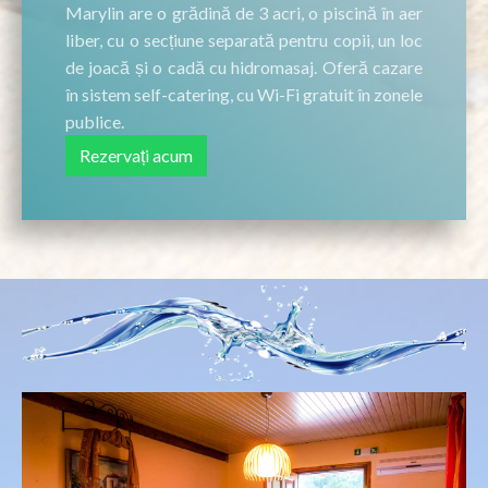
Marylin are o grădină de 3 acri, o piscină în aer
liber, cu o secțiune separată pentru copii, un loc
de joacă și o cadă cu hidromasaj. Oferă cazare
în sistem self-catering, cu Wi-Fi gratuit în zonele
publice.
Rezervați acum