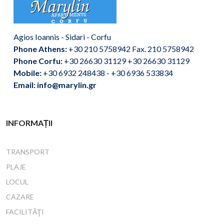
Agios Ioannis - Sidari - Corfu
Phone Athens:
+30 210 5758942 Fax. 210 5758942
Phone Corfu:
+30 26630 31129 +30 26630 31129
Mobile:
+30 6932 248438 - +30 6936 533834
Email: info@marylin.gr
INFORMAȚII
TRANSPORT
PLAJE
LOCUL
CAZARE
FACILITĂŢI