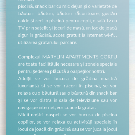
piscină, snack bar cu mic dejun și o varietate de
băuturi, băuturi, băuturi răcoritoare, gustări
calde și reci, o piscină pentru copii, o sală tv cu
TV prin satelit și jocuri de masă, un loc de joacă
sigur în grădină, acces gratuit la internet wi-fi. ,
utilizarea gratarului, parcare.
Complexul MARYLIN APARTMENTS CORFU
are toate facilitățile necesare și zonele speciale
pentru șederea plăcută a oaspeților noștri.
Adulții se vor bucura de grădina noastră
luxuriantă și se vor răcori în piscină, se vor
relaxa cu o băutură sau o băutură din snack bar
și se vor distra în sala de televiziune sau vor
naviga pe internet, vor coace la gratar.
Micii noștri oaspeți se vor bucura de piscina
copiilor, se vor relaxa cu activități speciale în
locul de joacă din grădină sau se vor juca la jocul