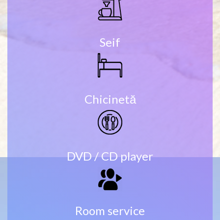
Seif
Chicinetă
DVD / CD player
Room service