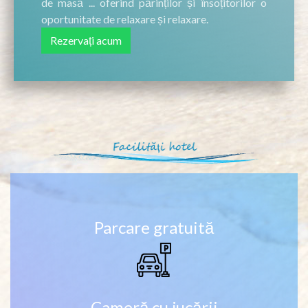
de masă ... oferind părinților și însoțitorilor o
oportunitate de relaxare și relaxare.
Rezervați acum
Parcare gratuită
Cameră cu jucării