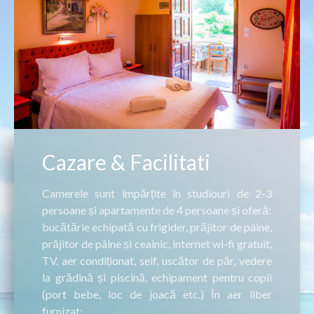
Cazare & Facilitati
Camerele sunt împărțite în studiouri de 2-3
persoane și apartamente de 4 persoane și oferă:
bucătărie echipată cu frigider, prăjitor de pâine,
prăjitor de pâine și ceainic, internet wi-fi gratuit,
TV, aer condiționat, seif, uscător de păr, vedere
la grădină și piscină, echipament pentru copii
(port bebe, loc de joacă etc.) În aer liber
furnizat: