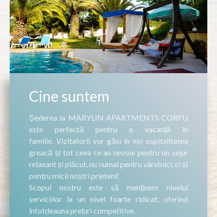
Cine suntem
Șederea la MARYLIN APARTMENTS CORFU
este perfectă pentru o vacanță în
familie. Vizitatorii vor găsi în noi ospitalitatea
greacă și tot ceea ce au nevoie pentru un sejur
relaxant și plăcut, nu numai pentru vârstnici, ci și
pentru micii noștri prieteni!
Scopul nostru este să menținem nivelul
serviciilor la un nivel foarte ridicat, oferind
întotdeauna prețuri competitive.