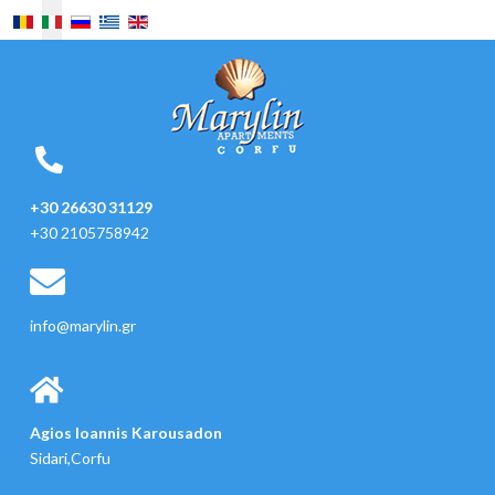
Seleziona la tua lingua
+30 26630 31129
+30 2105758942
info@marylin.gr
Agios Ioannis Karousadon
Sidari,Corfu