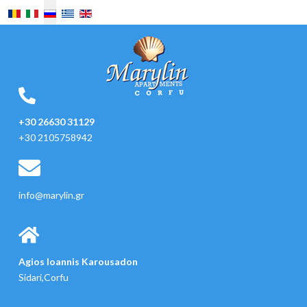
Выберите язык
+30 26630 31129
+30 2105758942
info@marylin.gr
Agios Ioannis Karousadon
Sidari,Corfu