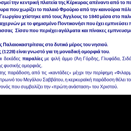
σμεί την κεντρική πλατεία της Κέρκυρας απέναντι από το π
φυρα που χωρίζει το παλαιό Φρούριο από την καινούρια πόλ
 Γεωργίου χτίστηκε από τους Άγγλους το 1840 μέσα στο παλ
αχερνών με το φημισμένο Ποντικονήσι που έχει εμπνεύσει π
πισσας Σίσσυ που περιέχει αγάλματα και πίνακες εμπνευσμ
ς Παλαιοκαστρίτσας στο δυτικό μέρος του νησιού.
(1228) είναι γνωστό για τη μοναδική ομορφιά του.
αι δεκάδες
παραλίες
με ψιλή άμμο (Άη Γόρδης, Γλυφάδα, Σιδά
ς φυσικής ομορφιάς.
της παράδοση, από τις «καντάδες» μέχρι την περίφημη «Φιλαρμο
πρωινό του Μεγάλου Σαββάτου, η κερκυραϊκή παράδοση θέλει το
γονός που συμβολίζει την «πρώτη ανάσταση» του Χριστού.