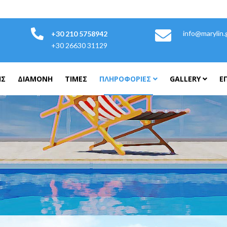
info@marylin.
+30 210 5758942
+30 26630 31129
ΙΣ
ΔΙΑΜΟΝΗ
ΤΙΜΈΣ
ΠΛΗΡΟΦΟΡΊΕΣ
GALLERY
Ε
Ή