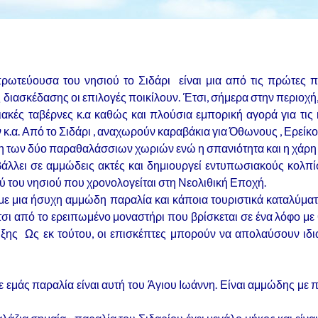
ωτεύουσα του νησιού το Σιδάρι είναι μια από τις πρώτες π
 διασκέδασης οι επιλογές ποικίλουν. Έτσι, σήμερα στην περιοχή,
ιακές ταβέρνες κ.α καθώς και πλούσια εμπορική αγορά για τις
κ.α. Από το Σιδάρι , αναχωρούν καραβάκια για Όθωνους , Ερείκ
η των δύο παραθαλάσσιων χωριών ενώ η σπανιότητα και η χάρη 
λλει σε αμμώδεις ακτές και δημιουργεί εντυπωσιακούς κολπί
 του νησιού που χρονολογείται στη Νεολιθική Εποχή.
με μια ήσυχη αμμώδη παραλία και κάποια τουριστικά καταλύματα
σι από το ερειπωμένο μοναστήρι που βρίσκεται σε ένα λόφο με θ
υξης Ως εκ τούτου, οι επισκέπτες μπορούν να απολαύσουν ιδ
 εμάς παραλία είναι αυτή του Άγιου Ιωάννη. Είναι αμμώδης με π