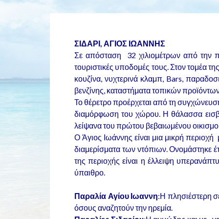
ΣΙΔΑΡΙ, ΑΓΙΟΣ ΙΩΑΝΝΗΣ
Σε απόσταση 32 χιλιομέτρων από την πρ
τουριστικές υποδομές τους. Στον τομέα της
κουζίνα, νυχτερινά κλαμπ, Bars, παραδοσ
βενζίνης, καταστήματα τοπικών προϊόντων 
Το θέρετρο προέρχεται από τη συγχώνευσ
διαμόρφωση του χώρου. Η θάλασσα εισβά
λείψανα του πρώτου βεβαιωμένου οικισμού
Ο Άγιος Ιωάννης είναι μια μικρή περιοχή 
διαμερίσματα των ντόπιων. Ονομάστηκε έτ
της περιοχής είναι η έλλειψη υπερανάπτ
ύπαιθρο.
Παραλία Αγίου Ιωαννη
:Η πλησιέστερη σε
όσους αναζητούν την ηρεμία.