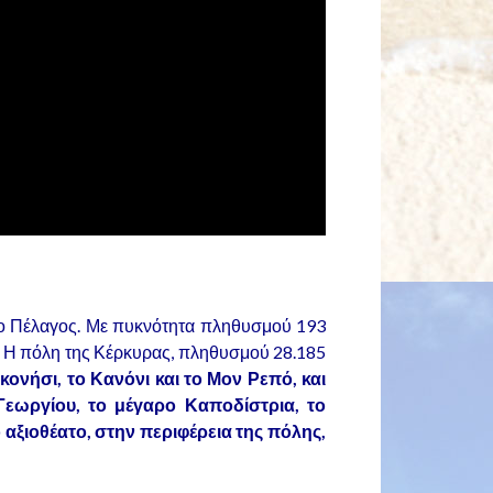
νιο Πέλαγος. Με πυκνότητα πληθυσμού 193
υ. Η πόλη της Κέρκυρας, πληθυσμού 28.185
ονήσι, το Κανόνι και το Μον Ρεπό, και
 Γεωργίου, το μέγαρο Καποδίστρια, το
 αξιοθέατο, στην περιφέρεια της πόλης,