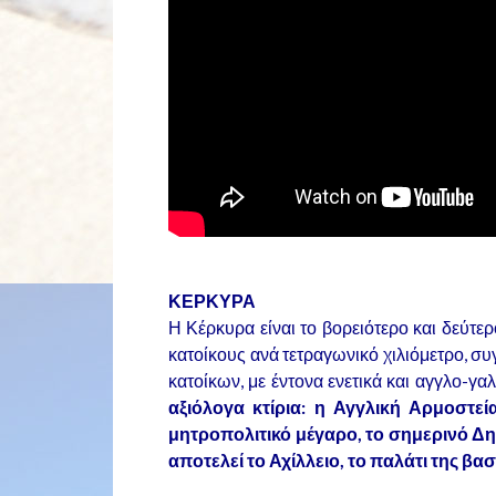
ΚΕΡΚΥΡΑ
Η Κέρκυρα είναι το βορειότερο και δεύτ
κατοίκους ανά τετραγωνικό χιλιόμετρο, σ
κατοίκων, με έντονα ενετικά και αγγλο-γα
αξιόλογα κτίρια: η Αγγλική Αρμοστεί
μητροπολιτικό μέγαρο, το σημερινό Δη
αποτελεί το Αχίλλειο, το παλάτι της βα