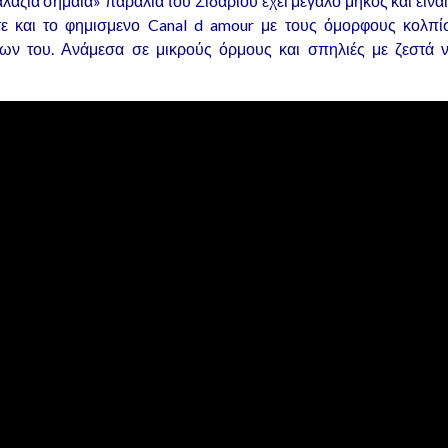
αλάζια σημαία» παραλία του Σιδαρίου έχει μεγάλο μήκος και είν
ε και το φημισμενο Canal d amour με τους όμορφους κολπίσ
ν του. Ανάμεσα σε μικρούς όρμους και σπηλιές με ζεστά 