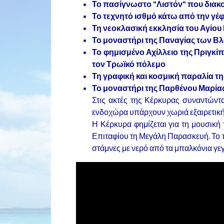
Το πασίγνωστο "Λιστόν" που διακο
Το τεχνητό ισθμό κάτω από την γέ
Τη νεοκλασική εκκλησία του Αγίου
Το μοναστήρι της Παναγίας των Βλ
Το φημισμένο Αχίλλειο της Πριγκί
τον Τρωϊκό πόλεμο
Τη γραφική και κοσμική παραλία τη
Το μοναστήρι της Παρθένου Μαρίας 
Στις ακτές της Κέρκυρας συναντώντ
ενδοχώρα υπάρχουν χωριά εξαιρετική
Η Κέρκυρα φημίζεται για τη μουσική 
Επιταφίου τη Μεγάλη Παρασκευή. Το 
στάμνες με νερό από τα μπαλκόνια γε