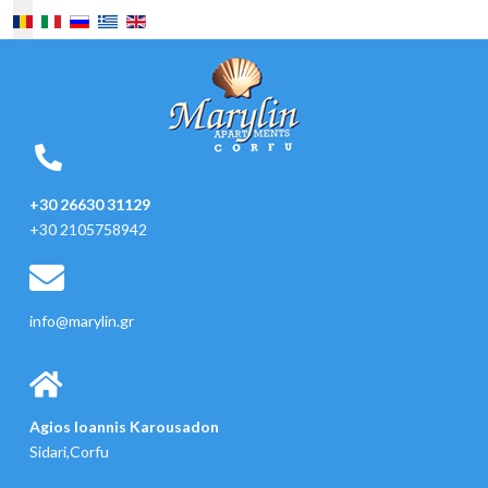
Selectați limba dvs
+30 26630 31129
+30 2105758942
info@marylin.gr
Agios Ioannis Karousadon
Sidari,Corfu