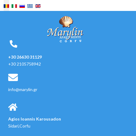
Selectați limba dvs
+30 26630 31129
+30 2105758942
info@marylin.gr
Agios Ioannis Karousadon
Sidari,Corfu