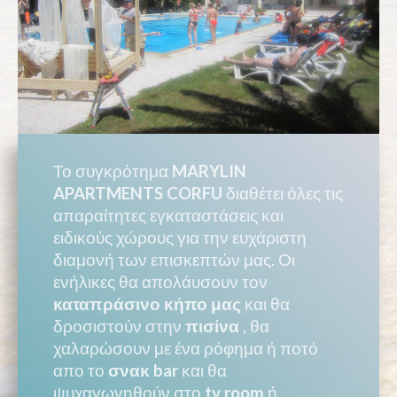
Το συγκρότημα
MARYLIN
APARTMENTS CORFU
διαθέτει όλες τις
απαραίτητες εγκαταστάσεις και
ειδικούς χώρους για την ευχάριστη
διαμονή των επισκεπτών μας. Οι
ενήλικες θα απολάυσουν τον
καταπράσινο κήπο μας
και θα
δροσιστούν στην
πισίνα
, θα
χαλαρώσουν με ένα ρόφημα ή ποτό
απο το
σνακ bar
και θα
ψυχαγωγηθούν στο
tv room
ή