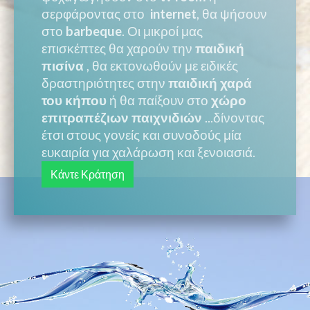
σερφάροντας στο
internet
, θα ψήσουν
στο
barbeque
. Οι μικροί μας
επισκέπτες θα χαρούν την
παιδική
πισίνα
, θα εκτονωθούν με ειδικές
δραστηριότητες στην
παιδική χαρά
του κήπου
ή θα παίξουν στο
χώρο
επιτραπέζιων παιχνιδιών
...δίνοντας
έτσι στους γονείς και συνοδούς μία
ευκαιρία για χαλάρωση και ξενοιασιά.
Κάντε Κράτηση