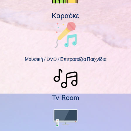
Καραόκε
Μουσική / DVD / Επιτραπέζια Παιχνίδια
Tv-Room