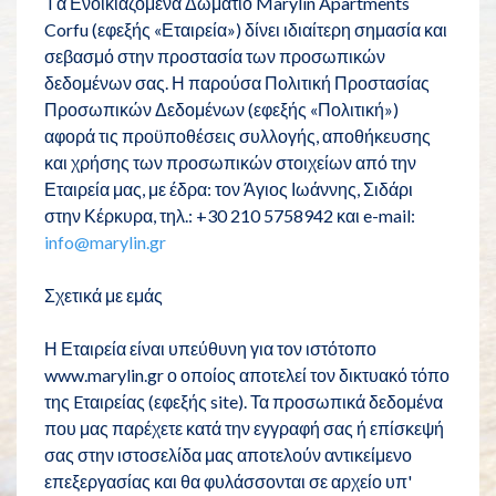
Tα Ενοικιαζόμενα Δωμάτιο Marylin Apartments
Corfu (εφεξής «Εταιρεία») δίνει ιδιαίτερη σημασία και
σεβασμό στην προστασία των προσωπικών
δεδομένων σας. Η παρούσα Πολιτική Προστασίας
Προσωπικών Δεδομένων (εφεξής «Πολιτική»)
αφορά τις προϋποθέσεις συλλογής, αποθήκευσης
και χρήσης των προσωπικών στοιχείων από την
Εταιρεία μας, με έδρα: τον Άγιος Ιωάννης, Σιδάρι
στην Κέρκυρα, τηλ.: +30 210 5758942 και e-mail:
info@marylin.gr
Σχετικά με εμάς
Η Εταιρεία είναι υπεύθυνη για τον ιστότοπο
www.marylin.gr ο οποίος αποτελεί τον δικτυακό τόπο
της Eταιρείας (εφεξής site). Τα προσωπικά δεδομένα
που μας παρέχετε κατά την εγγραφή σας ή επίσκεψή
σας στην ιστοσελίδα μας αποτελούν αντικείμενο
επεξεργασίας και θα φυλάσσονται σε αρχείο υπ'