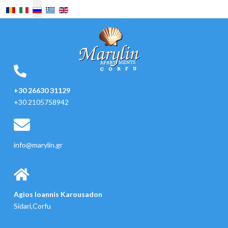
Выберите язык
+30 26630 31129
+30 2105758942
info@marylin.gr
Agios Ioannis Karousadon
Sidari,Corfu