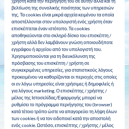
χρήστη κατά την περιήγηση του σε αυτήν αλλά και τη
βελτίωση της συνολικής ποιότητας των υπηρεσιών
της. Τα cookies είναι μικρά αρχεία κειμένου τα οποία
αποστέλλονται στον υπολογιστή ενός χρήστη όταν
επισκέπτεται έναν ιστότοπο. Τα cookies
αποθηκεύονται στο σκληρό δίσκο του επισκέπτη /
χρήστη αλλά δεν λαμβάνουν γνώση οποιουδήποτε
εγγράφου ή αρχείου από τον υπολογιστή του.
Χρησιμοποιούνται για τη διευκόλυνση της
πρόσβασης του επισκέπτη / χρήστη σε
συγκεκριμένες υπηρεσίες, για στατιστικούς λόγους
προκειμένου να καθορίζονται οι περιοχές στις οποίες
οι εν λόγω υπηρεσίες είναι χρήσιμες ή δημοφιλείς ή
για λόγους marketing. Ο επισκέπτης / χρήστης /
μέλος της Ιστοσελίδας/Εφαρμογής μπορεί να
ρυθμίσει το πρόγραμμα περιήγησης του (browser)
κατά τέτοιο τρόπο ώστε να απαγορεύει τη λήψη όλων
των cookies ή να τον ειδοποιεί κατά την αποστολή
ενός cookie. Ωστόσο, επισκέπτης / χρήστης / μέλος