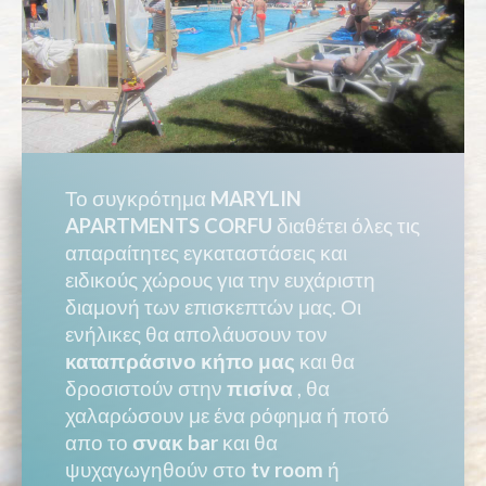
Το συγκρότημα
MARYLIN
APARTMENTS CORFU
διαθέτει όλες τις
απαραίτητες εγκαταστάσεις και
ειδικούς χώρους για την ευχάριστη
διαμονή των επισκεπτών μας. Οι
ενήλικες θα απολάυσουν τον
καταπράσινο κήπο μας
και θα
δροσιστούν στην
πισίνα
, θα
χαλαρώσουν με ένα ρόφημα ή ποτό
απο το
σνακ bar
και θα
ψυχαγωγηθούν στο
tv room
ή