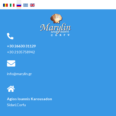
Выберите язык
+30 26630 31129
+30 2105758942
info@marylin.gr
Agios Ioannis Karousadon
Sidari,Corfu