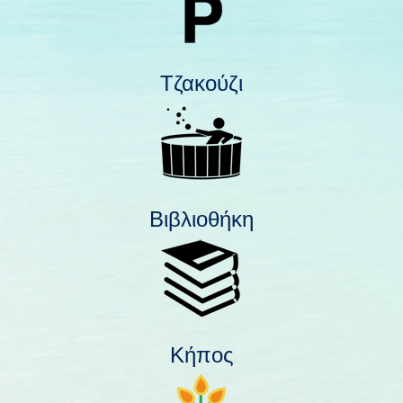
Τζακούζι
Βιβλιοθήκη
Κήπος