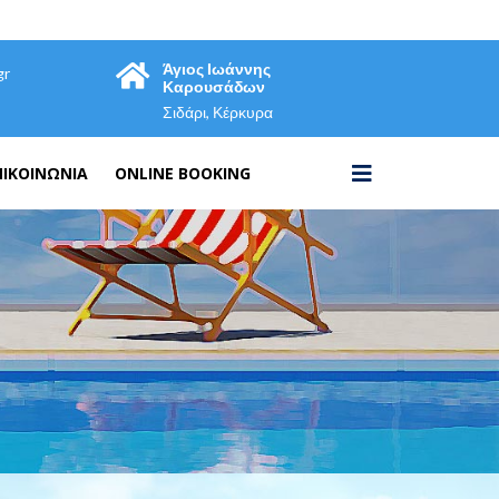
Άγιος Ιωάννης
gr
Καρουσάδων
Σιδάρι, Κέρκυρα
ΠΙΚΟΙΝΩΝΊΑ
ONLINE BOOKING