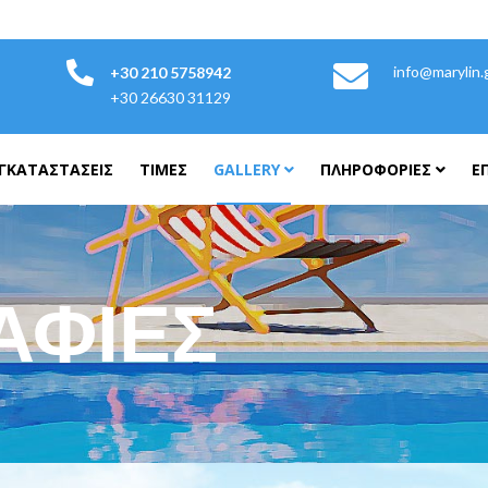
info@marylin.
+30 210 5758942
+30 26630 31129
ΓΚΑΤΑΣΤΆΣΕΙΣ
ΤΙΜΈΣ
GALLERY
ΠΛΗΡΟΦΟΡΊΕΣ
Ε
ΑΦΊΕΣ